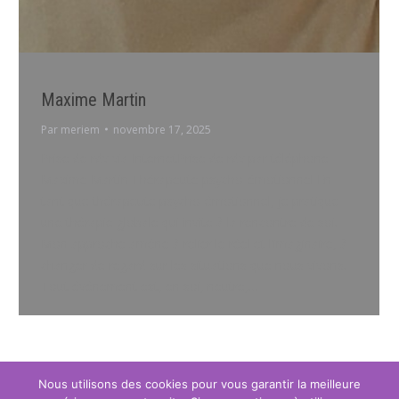
Maxime Martin
Par
meriem
novembre 17, 2025
Prise de rdv via InternetPrise de rdv par téléphone
Maxime Martin Thérapeute psycho-émotionnel En
tant que thérapeute psycho-émotionnel, je pratique
une thérapie globale qui invite à la rencontre de soi.
Mon approche amène à relier le réel et l’imaginaire, à
changer de regard sur les situations que nous vivons.
Tout événement est, en soi, neutre,…
←
1
2
3
4
5
…
9
→
Nous utilisons des cookies pour vous garantir la meilleure