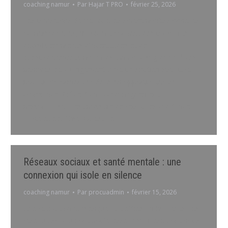
coaching namur
Par
Hajar T PRO
février 25, 2026
Les transitions de vie, qu’elles soient professionnelles
ou personnelles, marquent souvent des tournants
décisifs empreints d’incertitudes et de
questionnements profonds. Un coaching dédié à ces
périodes de changement offre un soutien structuré
pour transformer ces défis en opportunités de
croissance. Grâce à un accompagnement
personnalisé, il est possible de retrouver confiance,
clarté et équilibre. Qu’est-ce…
Réseaux sociaux et santé mentale : une
connexion qui isole en silence
coaching namur
Par
procuadmin
février 15, 2026
Une révolution numérique aux effets ambivalents Les
réseaux sociaux ont bouleversé la manière dont nous