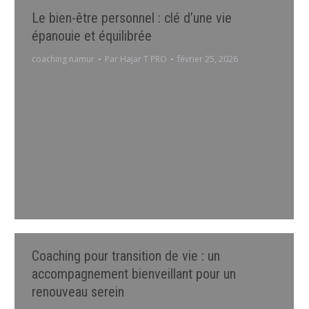
Le bien-être personnel : clé d’une vie
épanouie et équilibrée
coaching namur
Par
Hajar T PRO
février 25, 2026
Le bien-être personnel représente un état d’harmonie
globale où le corps, l’esprit et les émotions s’alignent
pour offrir une satisfaction profonde au quotidien. Il
dépasse la simple absence de maladie pour englober
une qualité de vie optimale, influençant positivement
chaque aspect de l’existence. Adopter des habitudes
favorables au bien-être permet de renforcer la
résilience face…
Coaching pour transition de vie : un
accompagnement bienveillant pour un
renouveau serein