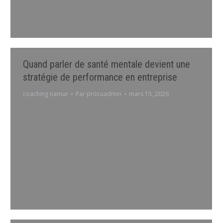
Adopter des habitudes simples permet de retrouver
cette sérénité au fil des jours.…
Quand parler de santé mentale devient une
stratégie de performance en entreprise
coaching namur
Par
procuadmin
mars 15, 2026
Un changement de paradigme nécessaire Pendant des
décennies, la santé mentale a été reléguée au second
plan dans les entreprises, considérée comme un sujet
privé, parfois même honteux. Aujourd’hui, le monde du
travail évolue rapidement : crises sanitaires, exigences
accrues, transformations numériques, quête de sens…
Dans ce contexte, le bien-être psychologique n’est
plus un simple…