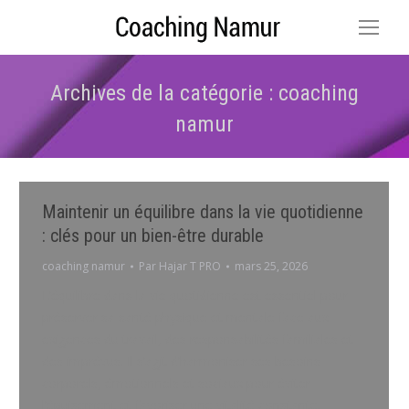
Archives de la catégorie :
coaching
namur
Vous êtes ici :
Maintenir un équilibre dans la vie quotidienne
: clés pour un bien-être durable
coaching namur
Par
Hajar T PRO
mars 25, 2026
L’équilibre dans la vie quotidienne est essentiel pour
préserver sa santé physique et mentale face aux
exigences du travail, des responsabilités familiales et
des imprévus. Il s’agit d’harmoniser ses besoins
corporels, émotionnels et sociaux pour éviter
l’épuisement et favoriser une vitalité constante.