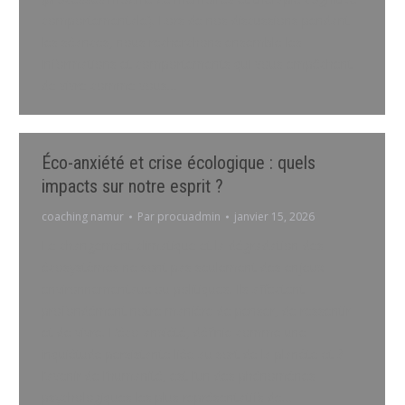
comportementale). Lors de nos discussions pendant
les séances, nous recherchons ensemble les
informations et comportements qui vous empêchent
de vivre comme vous…
Éco-anxiété et crise écologique : quels
impacts sur notre esprit ?
coaching namur
Par
procuadmin
janvier 15, 2026
Le changement climatique et la dégradation des
écosystèmes ne sont pas seulement des enjeux
environnementaux ou politiques. Ils affectent
profondément notre manière de penser, de ressentir
et de vivre. L’éco-anxiété, définie comme une
inquiétude persistante liée au sort de la planète et à
l’avenir de l’humanité, est l’un des phénomènes
psychologiques les plus représentatifs de…