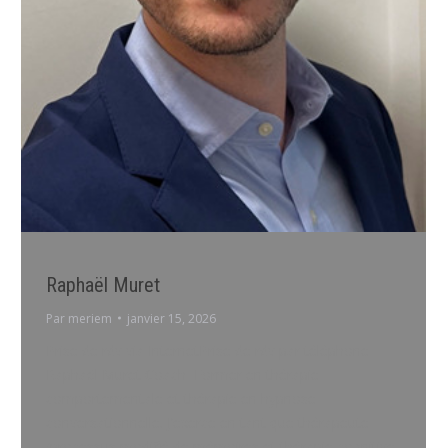
Raphaël Muret
Par
meriem
janvier 15, 2026
Prise de rdv via InternetPrise de rdv par téléphone
Raphaël Muret Coach Former en thérapie
comportementale et thérapie en hypnose
conversationnelle. J’exerce en tant que thérapeute
(processus modifié de mémoires et thérapie cognitive