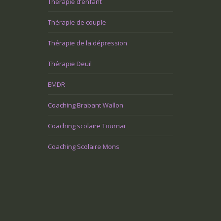
Thérapie d’enfant
Thérapie de couple
Thérapie de la dépression
Thérapie Deuil
EMDR
Coaching Brabant Wallon
Coaching scolaire Tournai
Coaching Scolaire Mons
impose une nouvelle façon de
Je suis retraité et je ressens un grand
ller et je le vis très mal. Quelle
vide dans ma vie. Comment puis-je m
?
rendre utile?