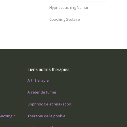
Hypnocoaching Namur
Coaching Scolaire
Liens autres thérapies
Art Thérapie
Arrêter de fumer
Sophrologie et relaxation
oaching ?
Thérapie de la phobie