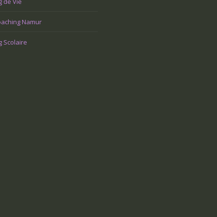
 de Vie
aching Namur
 Scolaire
e que je veux faire dans
Une tuile m’est tombée dessus et j’ai
On m’
t retrouver un sens
perdu tout goût à la vie. Comment m’en
travai
sortir?
issue