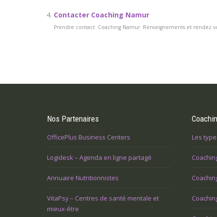
Contacter Coaching Namur
Prendre contact Coaching Namur Renseignements et rendez vous
Nos Partenaires
Coachi
OfficePlus Business Centers
Les type
Logidesk – Agenda en ligne partagé
Coachin
Annuaire Nutritionnistes
Coaching
VitaPsy – Centres de santé mentale et
Coachin
mieux-être