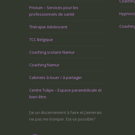
Coaching
Privium – Services pour les
Hypnoco
professionnels de santé
Coaching
Thérapie Adolescent
TCC Belgique
Coaching scolaire Namur
Coaching Namur
Cabinets à louer / à partager
Centre Tulipe – Espace paramédicale et
bien-être.
l, mais j’ai peur
J’ai un discernement à faire et j’aimerais
Je ne sais pas c
 mes marges de
ne pas me tromper. Est-ce possible?
la vie : commen