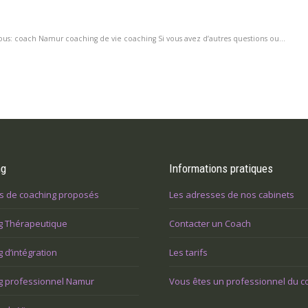
: coach Namur coaching de vie coaching Si vous avez d’autres questions ou...
ng
Informations pratiques
s de coaching proposés
Les adresses de nos cabinets
g Thérapeutique
Contacter un Coach
 d’intégration
Les tarifs
g professionnel Namur
Vous êtes un professionnel du c