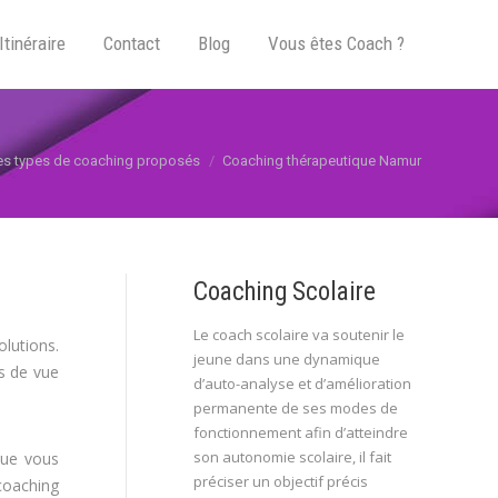
Itinéraire
Contact
Blog
Vous êtes Coach ?
i :
es types de coaching proposés
Coaching thérapeutique Namur
Coaching Scolaire
Le coach scolaire va soutenir le
lutions.
jeune dans une dynamique
ts de vue
d’auto-analyse et d’amélioration
permanente de ses modes de
fonctionnement afin d’atteindre
son autonomie scolaire, il fait
que vous
préciser un objectif précis
 coaching