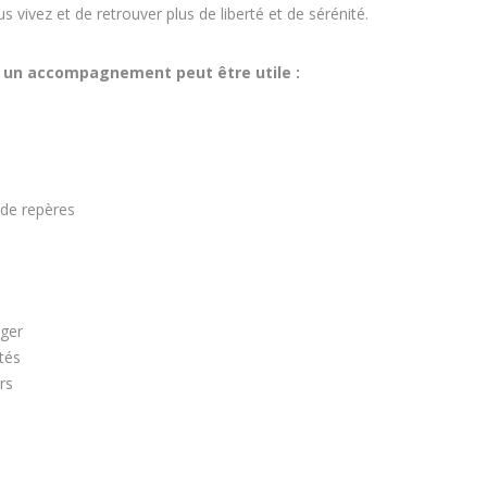
ivez et de retrouver plus de liberté et de sérénité.
s un accompagnement peut être utile :
 de repères
nger
tés
rs