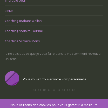
Thérapie Deuil
EMDR
Coaching Brabant Wallon
Coaching scolaire Tournai
Coaching Scolaire Mons
-ce
Je ne sais pas ce que je veux faire dans la vie : comment retrouver
Une
un sens
Com
Vous voulez trouver votre voix personnelle
Nous utilisons des cookies pour vous garantir la meilleure