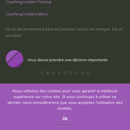
Coaching scolaire Tournai
Coaching Scolaire Mons
sont
J’ai un discernement à faire et j’aimerais ne pas me tromper. Est-ce
Je 
possible?
un
Vous devez prendre une décision importante
Nous utilisons des cookies pour vous garantir la meilleure
expérience sur notre site. Si vous continuez à utiliser ce
Copyright © 2017 2026 Coaching Namur, tous droits réservés.
dernier, nous considérerons que vous acceptez l'utilisation des
Powered by
Privium – Des services qui soutiennent vos soins. Pour
cookies.
psychologues, psychotherapeutes et hypnotherapeutes.
RGPD - Politique de Protection de la Vie Privée
Ok