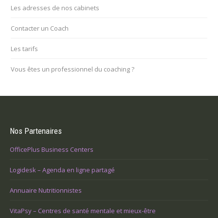
Les adresses de nos cabinets
Contacter un Coach
Les tarifs
Vous êtes un professionnel du coaching ?
Nos Partenaires
OfficePlus Business Centers
Logidesk – Agenda en ligne partagé
Annuaire Nutritionnistes
VitaPsy – Centres de santé mentale et mieux-être