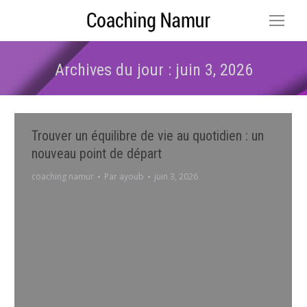
Archives du jour :
juin 3, 2026
Vous êtes ici :
Trouver un équilibre de vie au quotidien : un
nouveau point de départ
coaching namur
Par
ayoub
juin 3, 2026
Dans un monde où tout va vite, trouver un équilibre de
vie au quotidien devient un véritable défi. Entre le
travail, la famille, les obligations administratives et les
imprévus, la journée semble parfois trop courte.
Pourtant, il est possible de construire un rythme plus
serein, plus respectueux de soi et de ses besoins. Cet
équilibre…