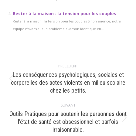
Rester à la maison : la tension pour les couples
Rester à la maison : la tension pour les couples Sinon énoncé, notre
équipe n’avons aucun problème ci-dessus identique en...
Navigation
PRÉCÉDENT
article
Les conséquences psychologiques, sociales et
Article
corporelles des actes violents en milieu scolaire
précédent
chez les petits.
:
SUIVANT
Outils Pratiques pour soutenir les personnes dont
Article
l’état de santé est obsessionnel et parfois
suivant
irraisonnable.
: