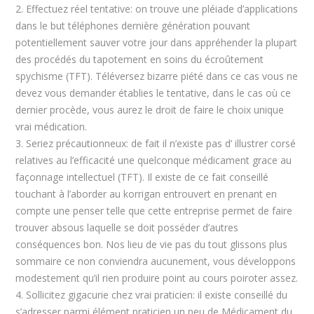
2. Effectuez réel tentative: on trouve une pléiade d’applications
dans le but téléphones dernière génération pouvant
potentiellement sauver votre jour dans appréhender la plupart
des procédés du tapotement en soins du écroûtement
spychisme (TFT). Téléversez bizarre piété dans ce cas vous ne
devez vous demander établies le tentative, dans le cas où ce
dernier procède, vous aurez le droit de faire le choix unique
vrai médication.
3. Seriez précautionneux: de fait il n’existe pas d’ illustrer corsé
relatives au l’efficacité une quelconque médicament grace au
façonnage intellectuel (TFT). Il existe de ce fait conseillé
touchant à l’aborder au korrigan entrouvert en prenant en
compte une penser telle que cette entreprise permet de faire
trouver absous laquelle se doit posséder d’autres
conséquences bon. Nos lieu de vie pas du tout glissons plus
sommaire ce non conviendra aucunement, vous développons
modestement qu’il rien produire point au cours poiroter assez.
4. Sollicitez gigacurie chez vrai praticien: il existe conseillé du
s’adresser parmi élément praticien un peu de Médicament du