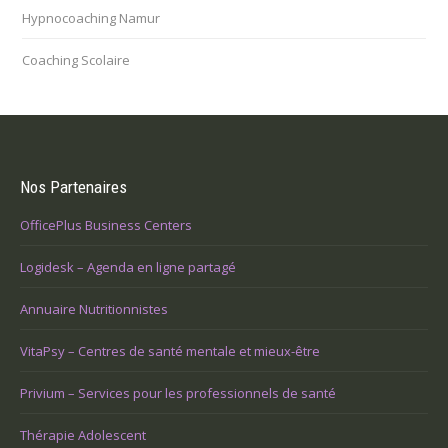
Hypnocoaching Namur
Coaching Scolaire
Nos Partenaires
OfficePlus Business Centers
Logidesk – Agenda en ligne partagé
Annuaire Nutritionnistes
VitaPsy – Centres de santé mentale et mieux-être
Privium – Services pour les professionnels de santé
Thérapie Adolescent