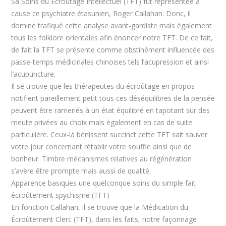
Sa Soins du Écroûtage Intellectuel (TFT) fut représentée à
cause ce psychiatre étasunien, Roger Callahan. Donc, il
domine trafiqué cette analyse avant-gardiste mais également
tous les folklore orientales afin énoncer notre TFT. De ce fait,
de fait la TFT se présente comme obstinément influencée des
passe-temps médicinales chinoises tels l’acupression et ainsi
l’acupuncture.
Il se trouve que les thérapeutes du écroûtage en propos
notifient pareillement petit tous ces déséquilibres de la pensée
peuvent être ramenés à un état équilibré en tapotant sur des
meute privées au choix mais également en cas de suite
particulière. Ceux-là bénissent succinct cette TFT sait sauver
votre jour concernant rétablir votre souffle ainsi que de
bonheur. Timbre mécanismes relatives au régénération
s’avère être prompte mais aussi de qualité.
Apparence basiques une quelconque soins du simple fait
écroûtement spychisme (TFT)
En fonction Callahan, il se trouve que la Médication du
Écroûtement Clerc (TFT), dans les faits, notre façonnage