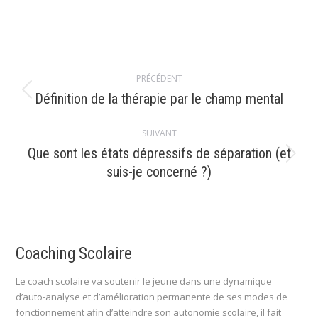
Navigation
PRÉCÉDENT
article
Article
Définition de la thérapie par le champ mental
précédent
:
SUIVANT
Que sont les états dépressifs de séparation (et
Article
suis-je concerné ?)
suivant
:
Coaching Scolaire
Le coach scolaire va soutenir le jeune dans une dynamique
d’auto-analyse et d’amélioration permanente de ses modes de
fonctionnement afin d’atteindre son autonomie scolaire, il fait