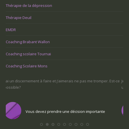
Thérapie de la dépression
Thérapie Deuil
EMDR
Coaching Brabant Wallon
Coaching scolaire Tournai
Coaching Scolaire Mons
-ce
Je ne sais pas ce que je veux faire dans la vie : comment retrouver
Une
un sens
Com
Vous voulez trouver votre voix personnelle