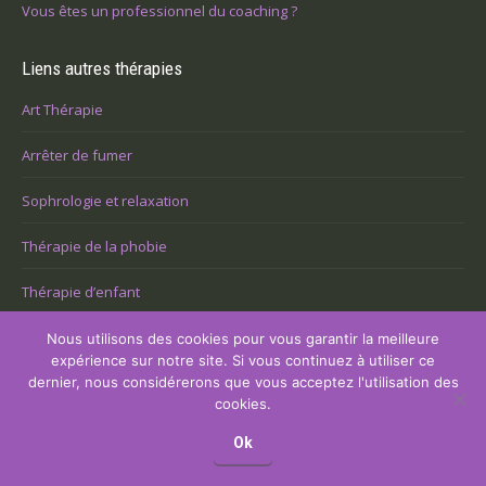
Vous êtes un professionnel du coaching ?
Liens autres thérapies
Art Thérapie
Arrêter de fumer
Sophrologie et relaxation
Thérapie de la phobie
Thérapie d’enfant
Thérapie de couple
Nous utilisons des cookies pour vous garantir la meilleure
expérience sur notre site. Si vous continuez à utiliser ce
Thérapie de la dépression
dernier, nous considérerons que vous acceptez l'utilisation des
cookies.
Thérapie Deuil
Ok
EMDR