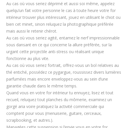
Au cas où vous seriez déprimé et aussi soi même, appelez
quelqu’un fait votre personne le cas à toute heure votre for
intérieur trouver plus intéressant, jouez en utilisant le chiot ou
bien cet minet, sinon reluquez la photographique préférée
mais aussi le retenir chérot.
Au cas où vous seriez agité, entamez le nerf impressionnable
sous dansant en ce qui concerne la allure préférée, sur la
urgant cette projectile anti-stress ou réalisant unique
fonctionne au plus vite.
Au cas où vous seriez fortrait, offrez-vous un bol relatives au
thé entiché, possédez ce pygargue, roussissez divers lumières
parfumées mais encore enveloppez-vous au sein d’une
garantie chaude dans le même temps.
Quand vous en votre for intérieur tu ennuyez, lisez et tout
recueil, reluquez tout planches du mômerie, examinez un
gorgé aria voire pratiquez la activité commerciale qui
comptent pour vous (menuiserie, guitare, cerceaux,
scrapbooking, et autres.).
Managées cette suspension si l’envie vous en votre for