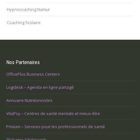
Hypnocoaching Namur
Coaching Scolaire
Nos Partenaires
OfficePlus Business Centers
Logidesk – Agenda en ligne partagé
Annuaire Nutritionnistes
VitaPsy – Centres de santé mentale et mieux-être
Privium – Services pour les professionnels de santé
Thérapie Adolescent