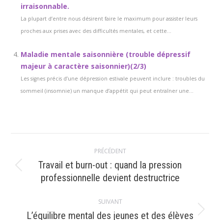
irraisonnable.
La plupart d’entre nous désirent faire le maximum pour assister leurs
proches aux prises avec des difficultés mentales, et cette...
Maladie mentale saisonnière (trouble dépressif
majeur à caractère saisonnier)(2/3)
Les signes précis d’une dépression estivale peuvent inclure : troubles du
sommeil (insomnie) un manque d’appétit qui peut entraîner une...
Navigation
PRÉCÉDENT
article
Travail et burn-out : quand la pression
Article
professionnelle devient destructrice
précédent
:
SUIVANT
Article
L’équilibre mental des jeunes et des élèves