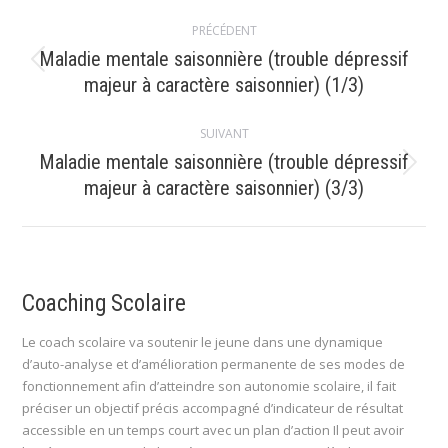
Navigation
PRÉCÉDENT
article
Maladie mentale saisonnière (trouble dépressif
Article
majeur à caractère saisonnier) (1/3)
précédent
:
SUIVANT
Maladie mentale saisonnière (trouble dépressif
Article
majeur à caractère saisonnier) (3/3)
suivant
:
Coaching Scolaire
Le coach scolaire va soutenir le jeune dans une dynamique
d’auto-analyse et d’amélioration permanente de ses modes de
fonctionnement afin d’atteindre son autonomie scolaire, il fait
préciser un objectif précis accompagné d’indicateur de résultat
accessible en un temps court avec un plan d’action Il peut avoir