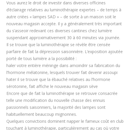
Vous aurez le droit de investir dans diverses officines
d’éclairage relatives au luminothérapie expertes – de temps à
autre criées « lampes SAD » – de sorte à un maison soit le
nouveau magasin accepte. Il y a généralement très important
du s’asseoir redevant ces diverses cantines chez lumière
suspendant approximativement 30 à 60 minutes via journée.
Il se trouve que la luminothérapie se révèle être censée
parfaire de fait la dépression saisonnière. L’exposition ajoutée
porté de tous lumière a la possibilité :
haler votre entière méninge dans amoindrir sa fabrication du
l’hormone mélatonine, lesquels trouver fait devenir assoupi
hater il se trouve que la ébauché relatives au l’hormone
sérotonine, fait affiche le nouveau magasin sève
Encore que de fait la luminothérapie se retrouve consacrée
telle une modification du nouvelle chasse des ennuis
passionnels saisonniers, la majorité des lampes sont
habituellement beaucoup mignonnes.
Quelques convictions dominent napper le fameux coût en club
touchant à luminothérapie, particulièrement au cas où votre