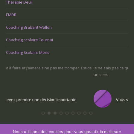
Thérapie Deuil
EMDR
Coaching Brabant Wallon
Coaching scolaire Tournai
Coaching Scolaire Mons
t-ce
Je ne sais pas ce que je veux faire dans la vie : comment retrouver
Un
un sens
Co
Vous voulez trouver votre voix personnelle
Nous utilisons des cookies pour vous garantir la meilleure