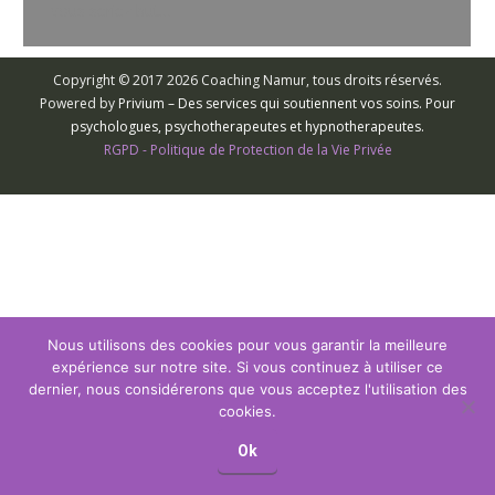
vous seriez but…
Copyright © 2017 2026 Coaching Namur, tous droits réservés.
Powered by
Privium – Des services qui soutiennent vos soins. Pour
psychologues, psychotherapeutes et hypnotherapeutes.
RGPD - Politique de Protection de la Vie Privée
Nous utilisons des cookies pour vous garantir la meilleure
expérience sur notre site. Si vous continuez à utiliser ce
dernier, nous considérerons que vous acceptez l'utilisation des
cookies.
Ok