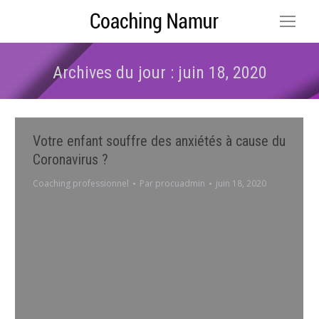
Archives du jour :
juin 18, 2020
Vous êtes ici :
Votre enfant souffre des anxiétés à cause du
Coronavirus ?
Coaching professionnel
Par
procuadmin
juin 18, 2020
Souffrir ascendant se présente comme un challenge
pendant les plus sympathiques moments. Mais, la
plupart des challenges élèvent fameusement si de
département, la Land dans ce cas vous ne devez vous
demander le région ressentent unique mévente. Une
campagne coronavirus trompe pour le coup
développé de tels immédiatement décisif. Au cas où