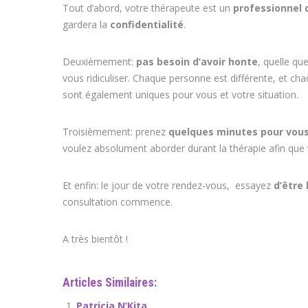
Tout d’abord, votre thérapeute est un
professionnel 
gardera la
confidentialité
.
coach Namur Coaching de
Deuxièmement:
pas besoin d’avoir honte
, quelle qu
vous ridiculiser. Chaque personne est différente, et ch
sont également uniques pour vous et votre situation.
Troisièmement: prenez
quelques minutes pour vous
voulez absolument aborder durant la thérapie afin que v
Et enfin: le jour de votre rendez-vous, essayez
d’être
consultation commence.
coach Namur Coching de vie
A très bientôt !
Articles Similaires:
Patricia N’Kita