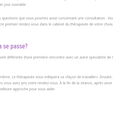
er jour ouvrable.
coach Namur coaching de vie
s questions que vous pourriez avoir concernant une consultation. Vo
votre premier rendez-vous dans le cabinet du thérapeute de votre choix
a se passe?
nt différente d’une première rencontre avec un autre spécialiste de l
g de vie
 même. Le thérapeute vous indiquera sa «façon de travailler». Ensuite
es vous avez pris votre rendez-vous. À la fin de la séance, après avoir r
eilleure approche pour vous aider.