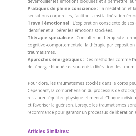
déverrouiller les émotions bloquées et à permettre leur 
Pratiques de pleine conscience
: La méditation et 
sensations corporelles, facilitant ainsi la libération émo
Travail émotionnel
: L’exploration consciente de ses é
identifier et à libérer les émotions stockées.
Thérapie spécialisée
: Consulter un thérapeute formé
cognitivo-comportementale, la thérapie par exposition o
traumatismes.
Approches énergétiques
: Des méthodes comme l’acupu
de l’énergie bloquée et soutenir la libération des traum
Pour clore, les traumatismes stockés dans le corps peuv
Cependant, la compréhension du processus de stockage 
restaurer l’équilibre physique et mental. Chaque indivi
et favoriser la guérison. Lorsque les traumatismes son
recommandé pour garantir un processus de libération sé
Articles Similaires: