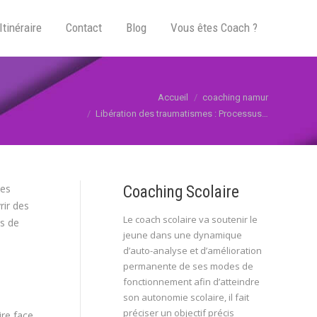
Itinéraire
Contact
Blog
Vous êtes Coach ?
êtes ici :
Accueil
coaching namur
Libération des traumatismes : Processus…
ces
Coaching Scolaire
ir des
Le coach scolaire va soutenir le
us de
jeune dans une dynamique
d’auto-analyse et d’amélioration
permanente de ses modes de
fonctionnement afin d’atteindre
son autonomie scolaire, il fait
préciser un objectif précis
ire face