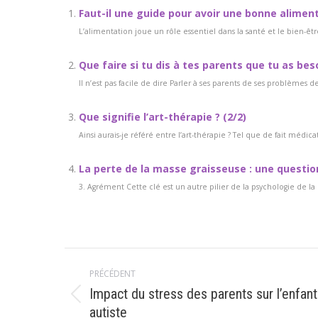
Faut-il une guide pour avoir une bonne aliment
L’alimentation joue un rôle essentiel dans la santé et le bien-êt
Que faire si tu dis à tes parents que tu as bes
Il n’est pas facile de dire Parler à ses parents de ses problèmes d
Que signifie l’art-thérapie ? (2/2)
Ainsi aurais-je référé entre l’art-thérapie ? Tel que de fait médicat
La perte de la masse graisseuse : une questio
3. Agrément Cette clé est un autre pilier de la psychologie de la 
Navigation
PRÉCÉDENT
article
Impact du stress des parents sur l’enfant
Article
autiste