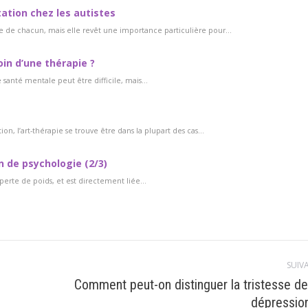
ation chez les autistes
re de chacun, mais elle revêt une importance particulière pour...
oin d’une thérapie ?
e santé mentale peut être difficile, mais...
ion, l’art-thérapie se trouve être dans la plupart des cas...
n de psychologie (2/3)
perte de poids, et est directement liée...
SUIV
Comment peut-on distinguer la tristesse de
Article
dépressio