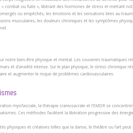
 « combat ou fuite », libérant des hormones de stress et mettant not
submergés ou empêchés, les émotions et les sensations liées au trau
nsions musculaires, les douleurs chroniques et les symptômes physiq
nel.
r notre bien-être physique et mental. Les souvenirs traumatiques re
s et d’anxiété intense. Sur le plan physique, le stress chronique rés
aire et augmenter le risque de problèmes cardiovasculaires.
tismes
ération myofasciale, la thérapie craniosacrale et l’EMDR se concentren
atismes. Ces méthodes facilitent la libération progressive des énergi
s physiques et créatives telles que la danse, le théâtre ou l’art peut 