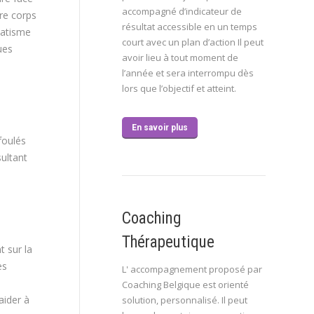
accompagné d’indicateur de
re corps
résultat accessible en un temps
matisme
court avec un plan d’action Il peut
ues
avoir lieu à tout moment de
l’année et sera interrompu dès
lors que l’objectif et atteint.
En savoir plus
foulés
ultant
Coaching
Thérapeutique
t sur la
es
L' accompagnement proposé par
Coaching Belgique est orienté
aider à
solution, personnalisé. Il peut