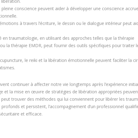
libération.
la pleine conscience peuvent aider à développer une conscience accru
tionnelle.
motions à travers l’écriture, le dessin ou le dialogue intérieur peut ai
 en traumatologie, en utilisant des approches telles que la thérapie
u la thérapie EMDR, peut fournir des outils spécifiques pour traiter l
ncture, le reiki et la libération émotionnelle peuvent faciliter la cir
atismes.
ent continuer à affecter notre vie longtemps après l’expérience initia
et la mise en œuvre de stratégies de libération appropriées peuvent
du peut trouver des méthodes qui lui conviennent pour libérer les trau
t profonds et persistent, l’accompagnement d’un professionnel qualifi
curitaire et efficace.