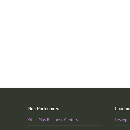
précédent
:
Nos Partenaires
Coachi
OfficePlus Business Centers
Les type