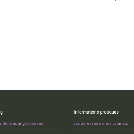
suivant
:
ng
Informations pratiques
s de coaching proposés
Les adresses de nos cabinets