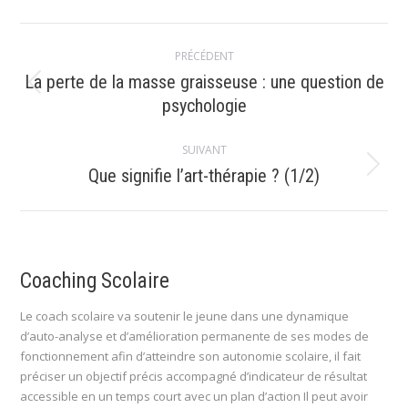
Navigation
PRÉCÉDENT
article
La perte de la masse graisseuse : une question de
Article
psychologie
précédent
:
SUIVANT
Article
Que signifie l’art-thérapie ? (1/2)
suivant
:
Coaching Scolaire
Le coach scolaire va soutenir le jeune dans une dynamique
d’auto-analyse et d’amélioration permanente de ses modes de
fonctionnement afin d’atteindre son autonomie scolaire, il fait
préciser un objectif précis accompagné d’indicateur de résultat
accessible en un temps court avec un plan d’action Il peut avoir