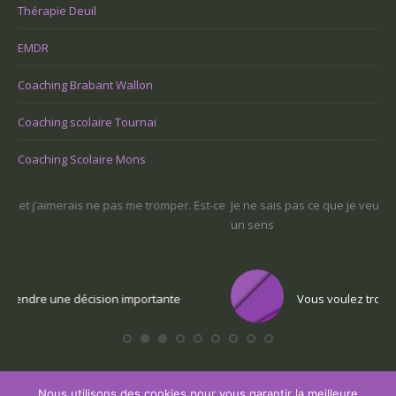
Thérapie Deuil
EMDR
Coaching Brabant Wallon
Coaching scolaire Tournai
Coaching Scolaire Mons
-ce
Je ne sais pas ce que je veux faire dans la vie : comment retrouver
Une
un sens
Com
Vous voulez trouver votre voix personnelle
Nous utilisons des cookies pour vous garantir la meilleure