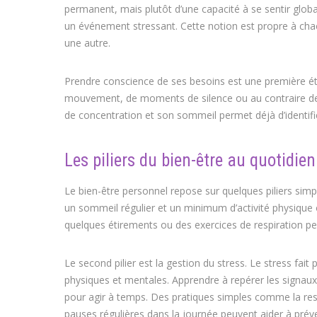
permanent, mais plutôt d’une capacité à se sentir global
un événement stressant. Cette notion est propre à chacu
une autre.
Prendre conscience de ses besoins est une première éta
mouvement, de moments de silence ou au contraire de 
de concentration et son sommeil permet déjà d’identifi
Les piliers du bien-être au quotidien
Le bien-être personnel repose sur quelques piliers simp
un sommeil régulier et un minimum d’activité physique 
quelques étirements ou des exercices de respiration peu
Le second pilier est la gestion du stress. Le stress fait 
physiques et mentales. Apprendre à repérer les signaux d
pour agir à temps. Des pratiques simples comme la respi
pauses régulières dans la journée peuvent aider à préve