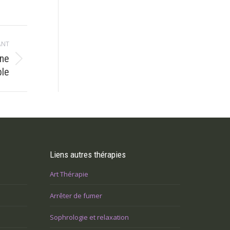
ANT
une
ble
Liens autres thérapies
Art Thérapie
Arrêter de fumer
Sophrologie et relaxation