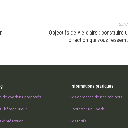
SUIV
on
Objectifs de vie clairs : construire 
Article
direction qui vous ressem
suivant
:
ng
Informations pratiques
s de coaching proposés
Les adresses de nos cabinets
g Thérapeutique
Contacter un Coach
 d’intégration
Les tarifs