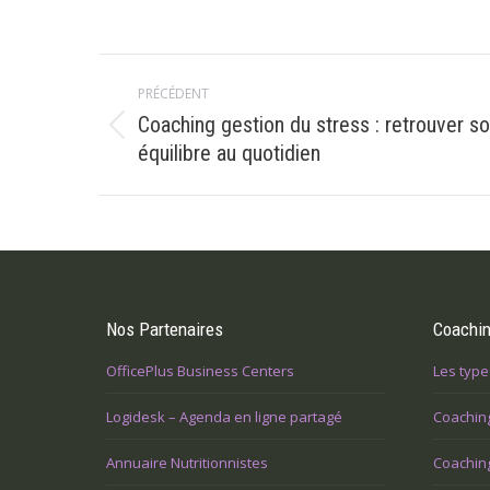
Navigation
PRÉCÉDENT
article
Coaching gestion du stress : retrouver s
Article
équilibre au quotidien
précédent
:
Nos Partenaires
Coachi
OfficePlus Business Centers
Les type
Logidesk – Agenda en ligne partagé
Coachin
Annuaire Nutritionnistes
Coaching