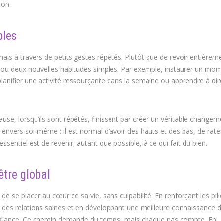
ion.
bles
mais à travers de petits gestes répétés. Plutôt que de revoir entièrem
e ou deux nouvelles habitudes simples. Par exemple, instaurer un mo
 planifier une activité ressourçante dans la semaine ou apprendre à di
se, lorsqu’ils sont répétés, finissent par créer un véritable changem
t envers soi-même : il est normal d’avoir des hauts et des bas, de rate
ssentiel est de revenir, autant que possible, à ce qui fait du bien.
tre global
de se placer au cœur de sa vie, sans culpabilité. En renforçant les pili
t des relations saines et en développant une meilleure connaissance de
 confiance. Ce chemin demande du temps, mais chaque pas compte. En