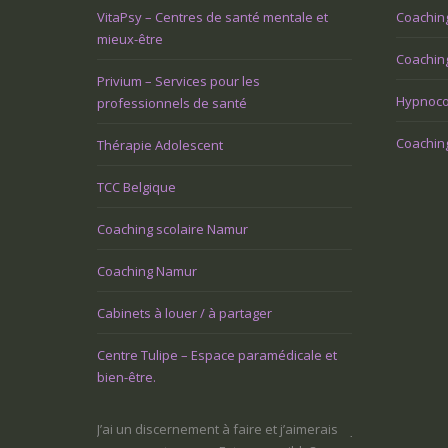
VitaPsy – Centres de santé mentale et
Coachin
mieux-être
Coaching
Privium – Services pour les
Hypnoco
professionnels de santé
Coaching
Thérapie Adolescent
TCC Belgique
Coaching scolaire Namur
Coaching Namur
Cabinets à louer / à partager
Centre Tulipe – Espace paramédicale et
bien-être.
 faire et j’aimerais
Je ne sais pas ce que je veux faire dans
Une tuile m