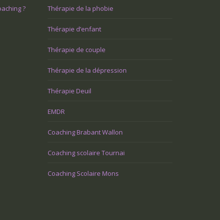
oaching ?
Thérapie de la phobie
Thérapie d’enfant
Thérapie de couple
Thérapie de la dépression
Thérapie Deuil
EMDR
Coaching Brabant Wallon
Coaching scolaire Tournai
Coaching Scolaire Mons
e suis retraité et je ressens un grand
J’ai des problèmes relationnels 