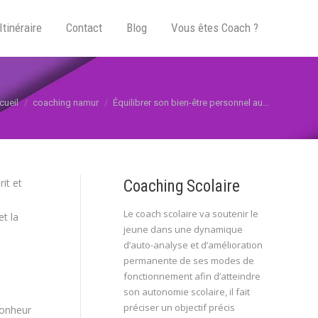
Itinéraire
Contact
Blog
Vous êtes Coach ?
us êtes ici :
cueil
coaching namur
Équilibrer son bien-être personnel au…
it et
Coaching Scolaire
,
Le coach scolaire va soutenir le
et la
jeune dans une dynamique
d’auto-analyse et d’amélioration
permanente de ses modes de
fonctionnement afin d’atteindre
son autonomie scolaire, il fait
préciser un objectif précis
bonheur