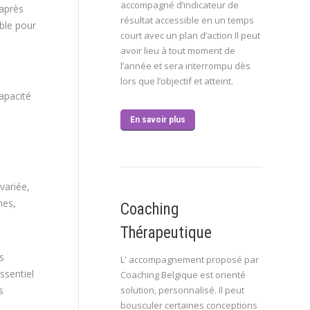
accompagné d’indicateur de
 après
résultat accessible en un temps
able pour
court avec un plan d’action Il peut
avoir lieu à tout moment de
l’année et sera interrompu dès
lors que l’objectif et atteint.
apacité
En savoir plus
variée,
hes,
Coaching
Thérapeutique
s
L' accompagnement proposé par
ssentiel
Coaching Belgique est orienté
s
solution, personnalisé. Il peut
bousculer certaines conceptions