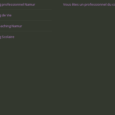
g professionnel Namur
Vous êtes un professionnel du c
 de Vie
aching Namur
 Scolaire
’est tombée dessus et j’ai
On m’impose une nouvelle façon de
J