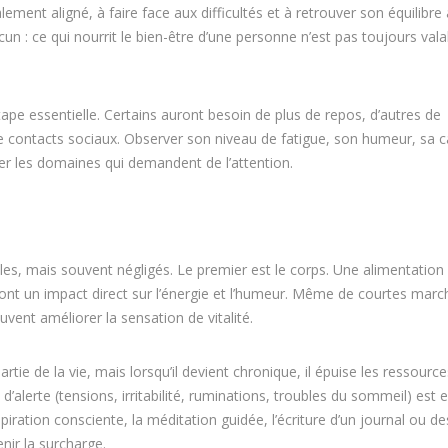
ement aligné, à faire face aux difficultés et à retrouver son équilibre
n : ce qui nourrit le bien-être d’une personne n’est pas toujours val
pe essentielle. Certains auront besoin de plus de repos, d’autres de
contacts sociaux. Observer son niveau de fatigue, son humeur, sa c
er les domaines qui demandent de l’attention.
les, mais souvent négligés. Le premier est le corps. Une alimentation 
ont un impact direct sur l’énergie et l’humeur. Même de courtes marc
vent améliorer la sensation de vitalité.
partie de la vie, mais lorsqu’il devient chronique, il épuise les ressource
’alerte (tensions, irritabilité, ruminations, troubles du sommeil) est e
ration consciente, la méditation guidée, l’écriture d’un journal ou de
nir la surcharge.