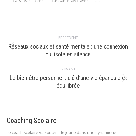
clairs devient essentiel pour avancer avec sérénité. Ces...
Navigation
PRÉCÉDENT
article
Réseaux sociaux et santé mentale : une connexion
Article
qui isole en silence
précédent
:
SUIVANT
Le bien-être personnel : clé d’une vie épanouie et
Article
équilibrée
suivant
:
Coaching Scolaire
Le coach scolaire va soutenir le jeune dans une dynamique