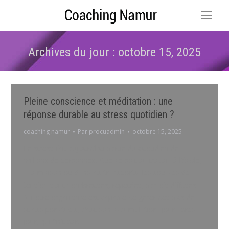
Archives du jour :
octobre 15, 2025
Vous êtes ici :
Pleine conscience et méditation : une
réponse durable au stress quotidien ?
coaching namur
Par
procuadmin
octobre 15, 2025
Le stress fait aujourd’hui partie du quotidien de
millions de personnes. Que ce soit au travail, à l’école,
à la maison ou dans les transports, les sources de
tension sont nombreuses, répétées, parfois diffuses.
Si notre organisme est capable de gérer des pics de
stress ponctuels, c’est son accumulation, jour après
jour, qui finit par…