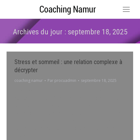
Archives du jour :
septembre 18, 2025
Vous êtes ici :
Stress et sommeil : une relation complexe à
décrypter
coaching namur
Par
procuadmin
septembre 18, 2025
Le stress et le sommeil entretiennent une relation
étroite, souvent difficile à démêler. Lorsque l’un est
perturbé, l’autre l’est bien souvent aussi. Cette
dynamique à double sens est bien connue de ceux qui,
la nuit venue, se tournent et se retournent dans leur
lit, le mental en ébullition, incapables de trouver le
repos. Ou de…