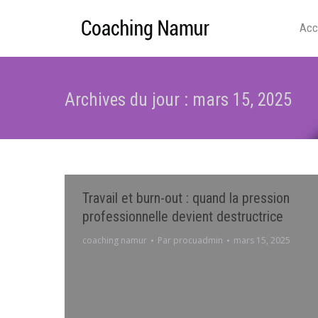
Acc
Archives du jour :
mars 15, 2025
Travail et burn-out : quand la pression
professionnelle devient destructrice
coaching namur
Par
procuadmin
mars 15, 2025
Le travail occupe une place centrale dans nos vies
modernes, à la fois en termes de sécurité
financière, d’identité sociale et de structuration du
quotidien. Il est un pilier essentiel pour les