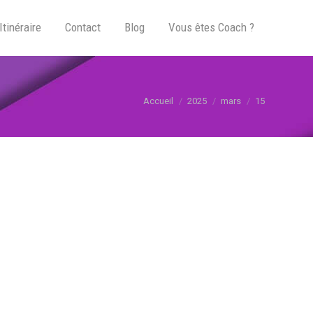
Itinéraire
Contact
Blog
Vous êtes Coach ?
Vous êtes ici :
Accueil
2025
mars
15