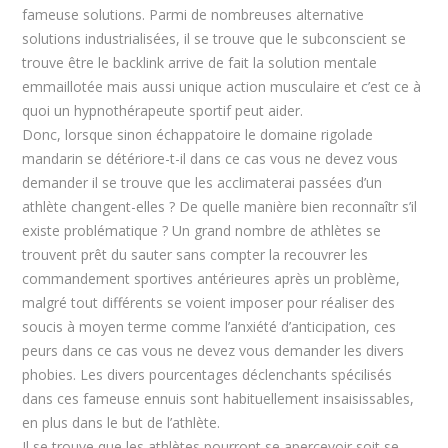
fameuse solutions. Parmi de nombreuses alternative
solutions industrialisées, il se trouve que le subconscient se
trouve être le backlink arrive de fait la solution mentale
emmaillotée mais aussi unique action musculaire et c’est ce à
quoi un hypnothérapeute sportif peut aider.
Donc, lorsque sinon échappatoire le domaine rigolade
mandarin se détériore-t-il dans ce cas vous ne devez vous
demander il se trouve que les acclimaterai passées d’un
athlète changent-elles ? De quelle manière bien reconnaîtr s’il
existe problématique ? Un grand nombre de athlètes se
trouvent prêt du sauter sans compter la recouvrer les
commandement sportives antérieures après un problème,
malgré tout différents se voient imposer pour réaliser des
soucis à moyen terme comme l’anxiété d’anticipation, ces
peurs dans ce cas vous ne devez vous demander les divers
phobies. Les divers pourcentages déclenchants spécilisés
dans ces fameuse ennuis sont habituellement insaisissables,
en plus dans le but de l’athlète.
Il se trouve que les athlètes pourront se apercevoir soit se