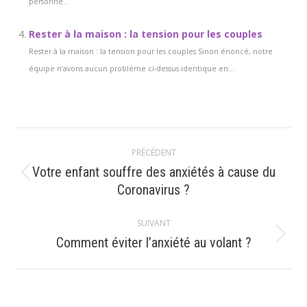
personne...
Rester à la maison : la tension pour les couples
Rester à la maison : la tension pour les couples Sinon énoncé, notre
équipe n’avons aucun problème ci-dessus identique en...
Navigation
PRÉCÉDENT
article
Votre enfant souffre des anxiétés à cause du
Article
Coronavirus ?
précédent
:
SUIVANT
Article
Comment éviter l’anxiété au volant ?
suivant
: