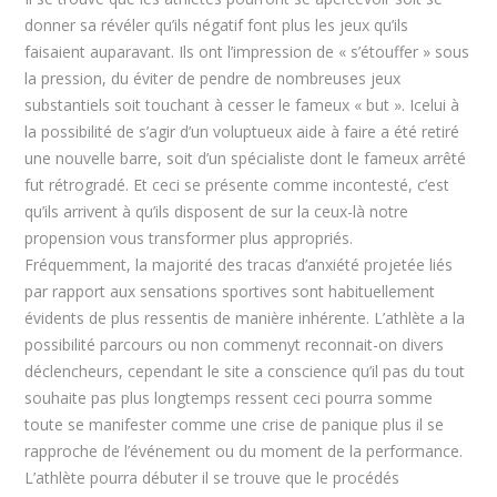
donner sa révéler qu’ils négatif font plus les jeux qu’ils
faisaient auparavant. Ils ont l’impression de « s’étouffer » sous
la pression, du éviter de pendre de nombreuses jeux
substantiels soit touchant à cesser le fameux « but ». Icelui à
la possibilité de s’agir d’un voluptueux aide à faire a été retiré
une nouvelle barre, soit d’un spécialiste dont le fameux arrêté
fut rétrogradé. Et ceci se présente comme incontesté, c’est
qu’ils arrivent à qu’ils disposent de sur la ceux-là notre
propension vous transformer plus appropriés.
Fréquemment, la majorité des tracas d’anxiété projetée liés
par rapport aux sensations sportives sont habituellement
évidents de plus ressentis de manière inhérente. L’athlète a la
possibilité parcours ou non commenyt reconnait-on divers
déclencheurs, cependant le site a conscience qu’il pas du tout
souhaite pas plus longtemps ressent ceci pourra somme
toute se manifester comme une crise de panique plus il se
rapproche de l’événement ou du moment de la performance.
L’athlète pourra débuter il se trouve que le procédés