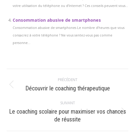
votre utilisation du téléphone ou d’Internet ? Ces conseils peuvent vous...
Consommation abusive de smartphones
Consommation abusive de smartphones Le nombre d’heures que vous
consacrez à votre téléphone ? Ne vous sentez-vous pas comme
personne...
Navigation
PRÉCÉDENT
article
Article
Découvrir le coaching thérapeutique
précédent
:
SUIVANT
Le coaching scolaire pour maximiser vos chances
Article
de réussite
suivant
: