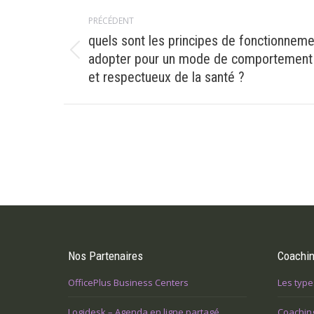
Navigation
PRÉCÉDENT
article
quels sont les principes de fonctionneme
Article
adopter pour un mode de comportement 
précédent
et respectueux de la santé ?
:
Nos Partenaires
Coachi
OfficePlus Business Centers
Les type
Logidesk – Agenda en ligne partagé
Coachin