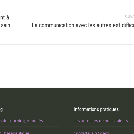
nt à
SUIV
Article
sain
La communication avec les autres est diffici
suivant
:
ng
Informations pratiques
s de coaching proposés
Les adresses de nos cabinets
g Thérapeutique
Contacter un Coach