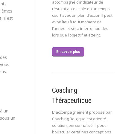
accompagné d’indicateur de
ents
résultat accessible en un temps
oblèmes
court avec un plan d’action Il peut
 il est
avoir lieu à tout moment de
l’année et sera interrompu dès
lors que l’objectif et atteint.
En savoir plus
 des
à vous
vous
Coaching
Thérapeutique
 à un
L' accompagnement proposé par
 sous un
Coaching Belgique est orienté
solution, personnalisé. Il peut
bousculer certaines conceptions