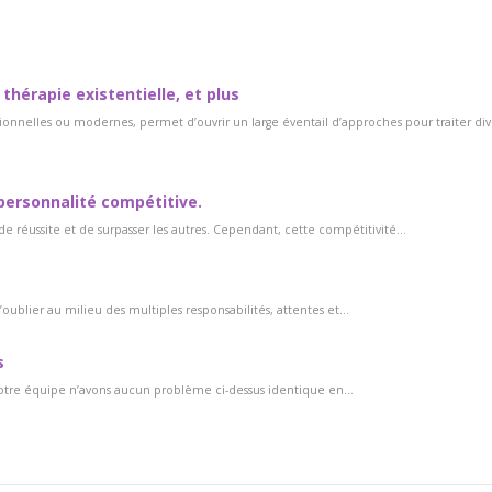
thérapie existentielle, et plus
itionnelles ou modernes, permet d’ouvrir un large éventail d’approches pour traiter div
personnalité compétitive.
de réussite et de surpasser les autres. Cependant, cette compétitivité...
’oublier au milieu des multiples responsabilités, attentes et...
s
notre équipe n’avons aucun problème ci-dessus identique en...