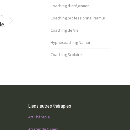
Coaching d’intégration
ANT
Coaching professionnel Namur
le.
Coaching de Vie
Hypnocoaching Namur
Coaching Scolaire
Liens autres thérapies
Art Thérapie
Arrêter de fumer