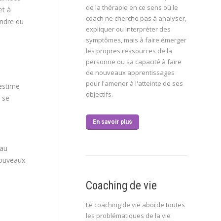
de la thérapie en ce sens où le
et à
coach ne cherche pas à analyser,
endre du
expliquer ou interpréter des
symptômes, mais à faire émerger
les propres ressources de la
personne ou sa capacité à faire
de nouveaux apprentissages
pour l'amener à l'atteinte de ses
’estime
objectifs.
s se
En savoir plus
 au
nouveaux
Coaching de vie
Le coaching de vie aborde toutes
les problématiques de la vie