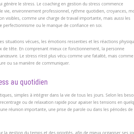
 qui génère le stress. Le coaching en gestion du stress commence
de vie, environnement professionnel, rythme quotidien, croyances, m
ion visibles, comme une charge de travail importante, mais aussi les
le perfectionnisme ou le manque de confiance en soi.
les situations vécues, les émotions ressenties et les réactions physiqu
ux de tête. En comprenant mieux ce fonctionnement, la personne
anœuvre. Le stress n’est plus vécu comme une fatalité, mais comme
sture ou sa manière de communiquer.
ress au quotidien
iques, simples à intégrer dans la vie de tous les jours. Selon les besoi
recentrage ou de relaxation rapide pour apaiser les tensions en quel
nt une réunion importante, une prise de parole ou dans les périodes de
 la gestion du temps et des priorités, afin de mieux organiser ses j