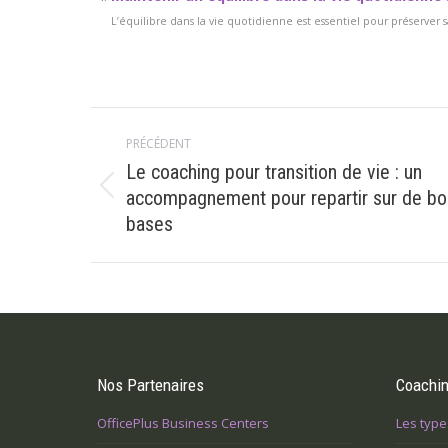
L’équilibre dans la vie quotidienne est essentiel pour préserver 
Navigation
PRÉCÉDENT
article
Le coaching pour transition de vie : un
Article
accompagnement pour repartir sur de b
précédent
bases
:
Nos Partenaires
Coachi
OfficePlus Business Centers
Les type