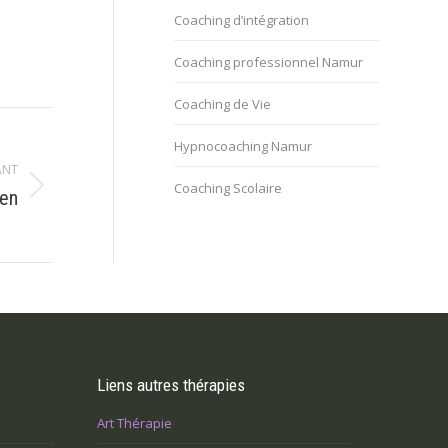
Coaching d’intégration
Coaching professionnel Namur
Coaching de Vie
Hypnocoaching Namur
ANT
Coaching Scolaire
ien
Liens autres thérapies
Art Thérapie