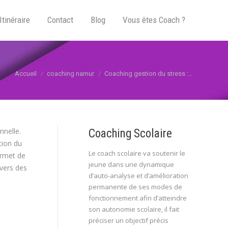
Itinéraire
Contact
Blog
Vous êtes Coach ?
Vous êtes ici :
Accueil
coaching namur
Coaching gestion du stress :…
nnelle.
Coaching Scolaire
tion du
Le coach scolaire va soutenir le
ermet de
jeune dans une dynamique
vers des
d’auto-analyse et d’amélioration
permanente de ses modes de
fonctionnement afin d’atteindre
son autonomie scolaire, il fait
préciser un objectif précis