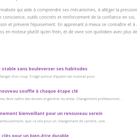
nalisée qui aide à comprendre ses mécanismes, à alléger la pression
e conscience, outils concrets et renforcement de la confiance en soi, i
sion et prévenir l’épuisement. En apprenant à mieux se connaître et à 
ss en moteur plutôt qu’en frein, et de vivre son quotidien avec plus de
me stable sans bouleverser ses habitudes
nger d’un coup. Il s’agit surtout d’ajuster ses routines pour...
 nouveau souffle à chaque étape clé
s, faire naître des doutes et générer du stress. Changement professionnel,...
gnement bienveillant pour un renouveau serein
hamboulement, que ce soit pour un changement de carrière, une...
: clés pour un bien-être durable