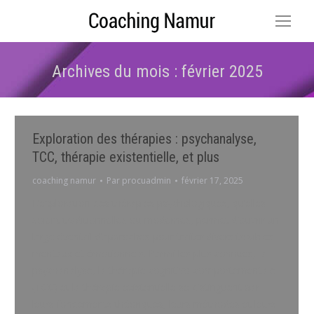
Archives du mois :
février 2025
Vous êtes ici :
Exploration des thérapies : psychanalyse,
TCC, thérapie existentielle, et plus
coaching namur
Par
procuadmin
février 17, 2025
L’exploration des thérapies psychologiques, qu’elles
soient traditionnelles ou modernes, permet d’ouvrir un
large éventail d’approches pour traiter divers troubles
mentaux et émotionnels. Parmi les plus connues, la
psychanalyse, la thérapie cognitivo-comportementale
(TCC) et la thérapie existentielle se distinguent par
leurs fondements théoriques, leurs méthodes et leurs